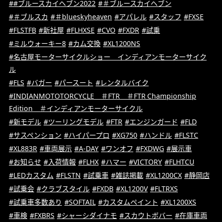
##ブルースカイヘブン2022
#＃ブルースカイヘブン
#＃ブルスカ
#＃blueskyheaven
#アパレル
#スタッフ
#FXSE
#FLSTFB
#新社屋
#FLHXSE
#CVO
#FXDR
#試乗
#ミルウォーキー8
#カム交換
#XL1200NS
#名古屋モーターサイクルショー インディアンモーターサイク
ル
#FLS
#バガー
#パースート
#レンタルバイク
#INDIANMOTOTORCYCLE ＃FTR ＃FTR Championship
Edition ＃インディアンモーターサイクル
#新モデル
#ツーリングモデル
#FTR
#エンジンガード
#FLD
#サスペンション
#ハイパープロ
#XG750
#ハンドル
#FLSTC
#XL883R
#車両展示
#A-DAY
#ワンオフ
#FXDWG
#展示車
#お知らせ
#入荷情報
#FLHX
#ハマー
#VICTORY
#FLHTCU
#LEDカスタム
#FLSTN
#試乗車
#雑誌掲載
#XL1200CX
#静岡店
#試乗会
#クラブスタイル
#FXDB
#XL1200V
#FLTRXS
#試乗車多数あり
#SOFTAIL
#カスタムペイント
#XL1200XS
#車検
#FXBRS
#シャーシダイナモ
#スカウトボバー
#在庫車両