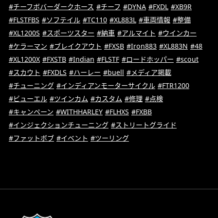
#チーフボバーダークホース
#チーフ
#DYNA
#FXDL
#XB9R
#FLSTFBS
#ソフテイル
#TC110
#XL883L
#車両情報
#整備
#XL1200S
#スポーツスター
#納車
#アルマイト
#ウインカー
#ケラーマン
#ブレイクアウト
#FXSB
#Iron883
#XL883N
#48
#XL1200X
#FXSTB
#Indian
#FLSTF
#ロードホッパー
#scout
#スカウト
#FXDLS
#ハーレー
#buell
#メディア掲載
#チューニング
#インディアンモーターサイクル
#FTR1200
#ビューエル
#ツインカム
#カスタム
#修理
#点検
#キャンペーン
#WITHHARLEY
#FLHXS
#FXBB
#インジェクションチューニング
#ストリートグライド
#ファットボブ
#イベント
#ツーリング