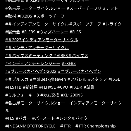
#納車整備
#FXLRS
#モーターサイクルショー
#名古屋モーターサイクルショー
#スーパーチーフリミテッド
#取材
#FXBBS
#スポーツチーフ
#＃インディアンモーターサイクル＃スポーツチーフ
#トライク
#展示会
#FLFBS
#ウィズハーレー
#FLSS
#＃2023インディアンモーターサイクル
#＃インディアンモーターサイクル
#＃バイブスミーティング＃VIBES＃バイブス
#インディアンチャレンジャー
#FXFBS
##ブルースカイヘブン2022
#＃ブルースカイヘブン
#＃ブルスカ
#＃blueskyheaven
#アパレル
#スタッフ
#FXSE
#FLSTFB
#新社屋
#FLHXSE
#CVO
#FXDR
#試乗
#ミルウォーキー8
#カム交換
#XL1200NS
#名古屋モーターサイクルショー インディアンモーターサイク
ル
#FLS
#バガー
#パースート
#レンタルバイク
#INDIANMOTOTORCYCLE ＃FTR ＃FTR Championship