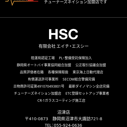
チューナーズネイション加盟店です
有限会社 エイチ・エスシー
陸運局認証工場
PL・整備受託保険加入
静岡県オートバイ事業協同組合加盟
公正取引協議会加盟
品質評価者在籍
各種保険取扱
東京海上日動代理店
有償運送許可事業所
SECOM総合警備完備
古物商許可証第491070493801号
最新ダイノマシン全店完備
チューナーズネイション加盟店
ETC登録セットアップ事業者
CR-1ガラスコーティング施工店
沼津店
〒410-0873 静岡県沼津市大諏訪721-8
TEL：
055-924-0636