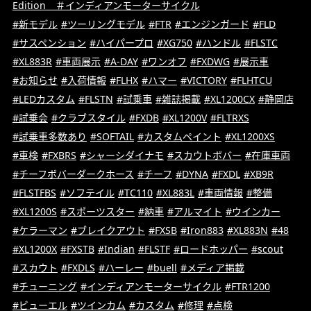
Edition ＃インディアンモーターサイクル
#新モデル
#ツーリングモデル
#FTR
#エンジンガード
#FLD
#サスペンション
#ハイパープロ
#XG750
#ハンドル
#FLSTC
#XL883R
#車両展示
#A-DAY
#ワンオフ
#FXDWG
#展示車
#お知らせ
#入荷情報
#FLHX
#ハマー
#VICTORY
#FLHTCU
#LEDカスタム
#FLSTN
#試乗車
#雑誌掲載
#XL1200CX
#静岡店
#試乗会
#クラブスタイル
#FXDB
#XL1200V
#FLTRXS
#試乗車多数あり
#SOFTAIL
#カスタムペイント
#XL1200XS
#車検
#FXBRS
#シャーシダイナモ
#スカウトボバー
#在庫車両
#チーフボバーダークホース
#チーフ
#DYNA
#FXDL
#XB9R
#FLSTFBS
#ソフテイル
#TC110
#XL883L
#車両情報
#整備
#XL1200S
#スポーツスター
#納車
#アルマイト
#ウインカー
#ケラーマン
#ブレイクアウト
#FXSB
#Iron883
#XL883N
#48
#XL1200X
#FXSTB
#Indian
#FLSTF
#ロードホッパー
#scout
#スカウト
#FXDLS
#ハーレー
#buell
#メディア掲載
#チューニング
#インディアンモーターサイクル
#FTR1200
#ビューエル
#ツインカム
#カスタム
#修理
#点検