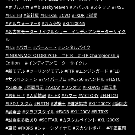
#＃ブルスカ
#＃blueskyheaven
#アパレル
#スタッフ
#FXSE
#FLSTFB
#新社屋
#FLHXSE
#CVO
#FXDR
#試乗
#ミルウォーキー8
#カム交換
#XL1200NS
#名古屋モーターサイクルショー インディアンモーターサイク
ル
#FLS
#バガー
#パースート
#レンタルバイク
#INDIANMOTOTORCYCLE ＃FTR ＃FTR Championship
Edition ＃インディアンモーターサイクル
#新モデル
#ツーリングモデル
#FTR
#エンジンガード
#FLD
#サスペンション
#ハイパープロ
#XG750
#ハンドル
#FLSTC
#XL883R
#車両展示
#A-DAY
#ワンオフ
#FXDWG
#展示車
#お知らせ
#入荷情報
#FLHX
#ハマー
#VICTORY
#FLHTCU
#LEDカスタム
#FLSTN
#試乗車
#雑誌掲載
#XL1200CX
#静岡店
#試乗会
#クラブスタイル
#FXDB
#XL1200V
#FLTRXS
#試乗車多数あり
#SOFTAIL
#カスタムペイント
#XL1200XS
#車検
#FXBRS
#シャーシダイナモ
#スカウトボバー
#在庫車両