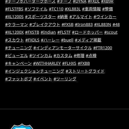
#チーフボバーダークホース
#チーフ
#DYNA
#FXDL
#XB9R
#FLSTFBS
#ソフテイル
#TC110
#XL883L
#車両情報
#整備
#XL1200S
#スポーツスター
#納車
#アルマイト
#ウインカー
#ケラーマン
#ブレイクアウト
#FXSB
#Iron883
#XL883N
#48
#XL1200X
#FXSTB
#Indian
#FLSTF
#ロードホッパー
#scout
#スカウト
#FXDLS
#ハーレー
#buell
#メディア掲載
#チューニング
#インディアンモーターサイクル
#FTR1200
#ビューエル
#ツインカム
#カスタム
#修理
#点検
#キャンペーン
#WITHHARLEY
#FLHXS
#FXBB
#インジェクションチューニング
#ストリートグライド
#ファットボブ
#イベント
#ツーリング