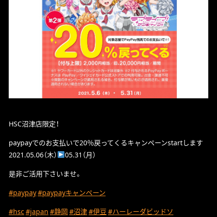
HSC沼津店限定！
paypayでのお支払いで20％戻ってくるキャンペーンstartします
2021.05.06（木）
05.31（月）
是非ご活用下さいませ。
#paypay
#paypayキャンペーン
#hsc
#japan
#静岡
#沼津
#伊豆
#ハーレーダビッドソ