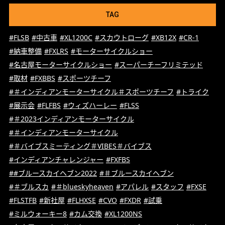
TAG
#FLSB
#中古車
#XL1200C
#スカウトローグ
#XB12X
#CR-1
#納車整備
#FXLRS
#モーターサイクルショー
#名古屋モーターサイクルショー
#スーパーチーフリミテッド
#取材
#FXBBS
#スポーツチーフ
#＃インディアンモーターサイクル＃スポーツチーフ
#トライク
#展示会
#FLFBS
#ウィズハーレー
#FLSS
#＃2023インディアンモーターサイクル
#＃インディアンモーターサイクル
#＃バイブスミーティング＃VIBES＃バイブス
#インディアンチャレンジャー
#FXFBS
##ブルースカイヘブン2022
#＃ブルースカイヘブン
#＃ブルスカ
#＃blueskyheaven
#アパレル
#スタッフ
#FXSE
#FLSTFB
#新社屋
#FLHXSE
#CVO
#FXDR
#試乗
#ミルウォーキー8
#カム交換
#XL1200NS