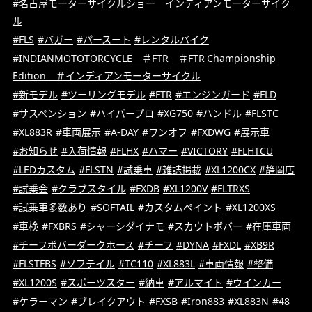
#名古屋モーターサイクルショー インディアンモーターサイク
ル
#FLS
#バガー
#パースート
#レンタルバイク
#INDIANMOTOTORCYCLE ＃FTR ＃FTR Championship
Edition ＃インディアンモーターサイクル
#新モデル
#ツーリングモデル
#FTR
#エンジンガード
#FLD
#サスペンション
#ハイパープロ
#XG750
#ハンドル
#FLSTC
#XL883R
#車両展示
#A-DAY
#ワンオフ
#FXDWG
#展示車
#お知らせ
#入荷情報
#FLHX
#ハマー
#VICTORY
#FLHTCU
#LEDカスタム
#FLSTN
#試乗車
#雑誌掲載
#XL1200CX
#静岡店
#試乗会
#クラブスタイル
#FXDB
#XL1200V
#FLTRXS
#試乗車多数あり
#SOFTAIL
#カスタムペイント
#XL1200XS
#車検
#FXBRS
#シャーシダイナモ
#スカウトボバー
#在庫車両
#チーフボバーダークホース
#チーフ
#DYNA
#FXDL
#XB9R
#FLSTFBS
#ソフテイル
#TC110
#XL883L
#車両情報
#整備
#XL1200S
#スポーツスター
#納車
#アルマイト
#ウインカー
#ケラーマン
#ブレイクアウト
#FXSB
#Iron883
#XL883N
#48