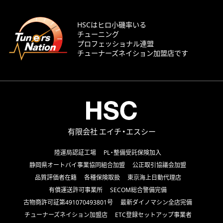
HSCはヒロ小磯率いる
チューニング
プロフェッショナル連盟
チューナーズネイション加盟店です
有限会社 エイチ・エスシー
陸運局認証工場
PL・整備受託保険加入
静岡県オートバイ事業協同組合加盟
公正取引協議会加盟
品質評価者在籍
各種保険取扱
東京海上日動代理店
有償運送許可事業所
SECOM総合警備完備
古物商許可証第491070493801号
最新ダイノマシン全店完備
チューナーズネイション加盟店
ETC登録セットアップ事業者