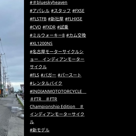
#＃blueskyheaven
#アパレル
#スタッフ
#FXSE
#FLSTFB
#新社屋
#FLHXSE
#CVO
#FXDR
#試乗
#ミルウォーキー8
#カム交換
#XL1200NS
#名古屋モーターサイクルシ
ョー インディアンモーター
サイクル
#FLS
#バガー
#パースート
#レンタルバイク
#INDIANMOTOTORCYCLE
＃FTR ＃FTR
Championship Edition ＃
インディアンモーターサイク
ル
#新モデル