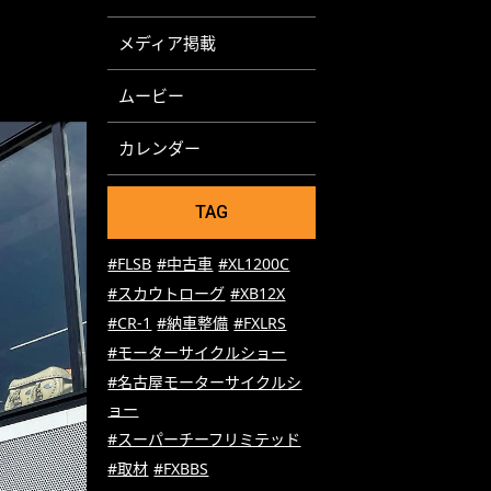
メディア掲載
ムービー
カレンダー
TAG
#FLSB
#中古車
#XL1200C
#スカウトローグ
#XB12X
#CR-1
#納車整備
#FXLRS
#モーターサイクルショー
#名古屋モーターサイクルシ
ョー
#スーパーチーフリミテッド
#取材
#FXBBS