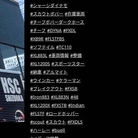
#シャーシダイナモ
#スカウトボバー
#在庫車両
#チーフボバーダークホース
#チーフ
#DYNA
#FXDL
#XB9R
#FLSTFBS
#ソフテイル
#TC110
#XL883L
#車両情報
#整備
#XL1200S
#スポーツスター
#納車
#アルマイト
#ウインカー
#ケラーマン
#ブレイクアウト
#FXSB
#Iron883
#XL883N
#48
#XL1200X
#FXSTB
#Indian
#FLSTF
#ロードホッパー
#scout
#スカウト
#FXDLS
#ハーレー
#buell