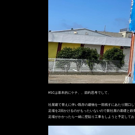
HSCは基本的にケチ、、節約思考でして、

社屋建て替えに伴い既存の建物を一部残すにあたり開口し
足場を2回かけるのがもったいないので新社屋の基礎と鉄骨
足場がかかったら一緒に壁貼り工事をしようと予定してお