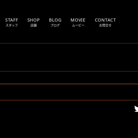
STAFF
SHOP
BLOG
MOVIE
CONTACT
スタッフ
店舗
ブログ
ムービー
お問合せ
MOTOR CYCLE
TU
SALES
Cの仕事
新車・中古車販売
DYNO MACHINE
OT
TRUCK
BU
ツ販売
ダイノマシントラック