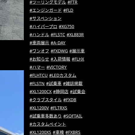
#ツーリングモデル
#FTR
#エンジンガード
#FLD
#サスペンション
#ハイパープロ
#XG750
#ハンドル
#FLSTC
#XL883R
#車両展示
#A-DAY
#ワンオフ
#FXDWG
#展示車
#お知らせ
#入荷情報
#FLHX
#ハマー
#VICTORY
#FLHTCU
#LEDカスタム
#FLSTN
#試乗車
#雑誌掲載
#XL1200CX
#静岡店
#試乗会
#クラブスタイル
#FXDB
#XL1200V
#FLTRXS
#試乗車多数あり
#SOFTAIL
#カスタムペイント
#XL1200XS
#車検
#FXBRS