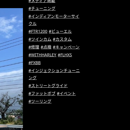
#メディア掲載
#チューニング
#インディアンモーターサイ
クル
#FTR1200
#ビューエル
#ツインカム
#カスタム
#修理
#点検
#キャンペーン
#WITHHARLEY
#FLHXS
#FXBB
#インジェクションチューニ
ング
#ストリートグライド
#ファットボブ
#イベント
#ツーリング