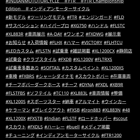
#INDIANMOTOTORCYCLE ＃FTR ＃FTR Championship
Edition ＃インディアンモーターサイクル
#新モデル
#ツーリングモデル
#FTR
#エンジンガード
#FLD
#サスペンション
#ハイパープロ
#XG750
#ハンドル
#FLSTC
#XL883R
#車両展示
#A-DAY
#ワンオフ
#FXDWG
#展示車
#お知らせ
#入荷情報
#FLHX
#ハマー
#VICTORY
#FLHTCU
#LEDカスタム
#FLSTN
#試乗車
#雑誌掲載
#XL1200CX
#静岡店
#試乗会
#クラブスタイル
#FXDB
#XL1200V
#FLTRXS
#試乗車多数あり
#SOFTAIL
#カスタムペイント
#XL1200XS
#車検
#FXBRS
#シャーシダイナモ
#スカウトボバー
#在庫車両
#チーフボバーダークホース
#チーフ
#DYNA
#FXDL
#XB9R
#FLSTFBS
#ソフテイル
#TC110
#XL883L
#車両情報
#整備
#XL1200S
#スポーツスター
#納車
#アルマイト
#ウインカー
#ケラーマン
#ブレイクアウト
#FXSB
#Iron883
#XL883N
#48
#XL1200X
#FXSTB
#Indian
#FLSTF
#ロードホッパー
#scout
#スカウト
#FXDLS
#ハーレー
#buell
#メディア掲載
#チューニング
#インディアンモーターサイクル
#FTR1200