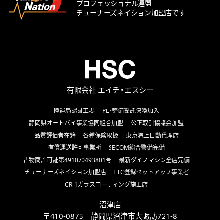
プロフェッショナル連盟
チューナーズネイション加盟店です
有限会社 エイチ・エスシー
陸運局認証工場
PL・整備受託保険加入
静岡県オートバイ事業協同組合加盟
公正取引協議会加盟
品質評価者在籍
各種保険取扱
東京海上日動代理店
有償運送許可事業所
SECOM総合警備完備
古物商許可証第491070493801号
最新ダイノマシン全店完備
チューナーズネイション加盟店
ETC登録セットアップ事業者
CR-1ガラスコーティング施工店
沼津店
〒410-0873 静岡県沼津市大諏訪721-8