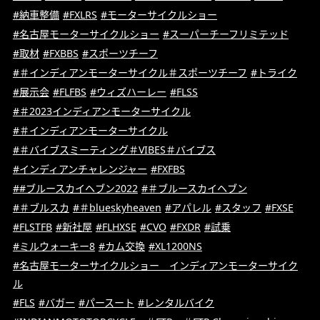
#納車整備
#FXLRS
#モーターサイクルショー
#名古屋モーターサイクルショー
#スーパーチーフリミテッド
#取材
#FXBBS
#スポーツチーフ
#＃インディアンモーターサイクル＃スポーツチーフ
#トライク
#展示会
#FLFBS
#ウィズハーレー
#FLSS
#＃2023インディアンモーターサイクル
#＃インディアンモーターサイクル
#＃バイブスミーティング＃VIBES＃バイブス
#インディアンチャレンジャー
#FXFBS
##ブルースカイヘブン2022
#＃ブルースカイヘブン
#＃ブルスカ
#＃blueskyheaven
#アパレル
#スタッフ
#FXSE
#FLSTFB
#新社屋
#FLHXSE
#CVO
#FXDR
#試乗
#ミルウォーキー8
#カム交換
#XL1200NS
#名古屋モーターサイクルショー インディアンモーターサイク
ル
#FLS
#バガー
#パースート
#レンタルバイク