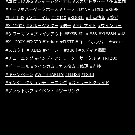
#車検
#FXBRS
#シャーシダイナモ
#スカウトボバー
#在庫車両
#チーフボバーダークホース
#チーフ
#DYNA
#FXDL
#XB9R
#FLSTFBS
#ソフテイル
#TC110
#XL883L
#車両情報
#整備
#XL1200S
#スポーツスター
#納車
#アルマイト
#ウインカー
#ケラーマン
#ブレイクアウト
#FXSB
#Iron883
#XL883N
#48
#XL1200X
#FXSTB
#Indian
#FLSTF
#ロードホッパー
#scout
#スカウト
#FXDLS
#ハーレー
#buell
#メディア掲載
#チューニング
#インディアンモーターサイクル
#FTR1200
#ビューエル
#ツインカム
#カスタム
#修理
#点検
#キャンペーン
#WITHHARLEY
#FLHXS
#FXBB
#インジェクションチューニング
#ストリートグライド
#ファットボブ
#イベント
#ツーリング