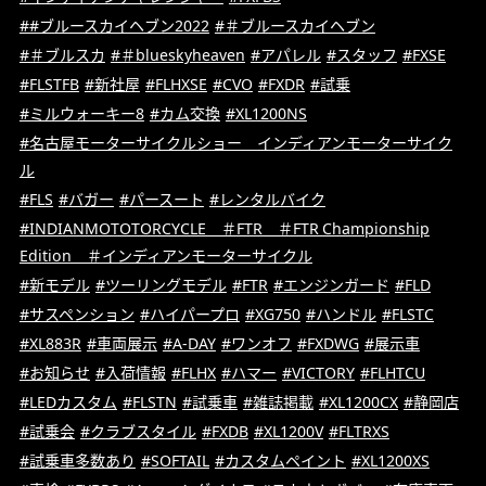
##ブルースカイヘブン2022
#＃ブルースカイヘブン
#＃ブルスカ
#＃blueskyheaven
#アパレル
#スタッフ
#FXSE
#FLSTFB
#新社屋
#FLHXSE
#CVO
#FXDR
#試乗
#ミルウォーキー8
#カム交換
#XL1200NS
#名古屋モーターサイクルショー インディアンモーターサイク
ル
#FLS
#バガー
#パースート
#レンタルバイク
#INDIANMOTOTORCYCLE ＃FTR ＃FTR Championship
Edition ＃インディアンモーターサイクル
#新モデル
#ツーリングモデル
#FTR
#エンジンガード
#FLD
#サスペンション
#ハイパープロ
#XG750
#ハンドル
#FLSTC
#XL883R
#車両展示
#A-DAY
#ワンオフ
#FXDWG
#展示車
#お知らせ
#入荷情報
#FLHX
#ハマー
#VICTORY
#FLHTCU
#LEDカスタム
#FLSTN
#試乗車
#雑誌掲載
#XL1200CX
#静岡店
#試乗会
#クラブスタイル
#FXDB
#XL1200V
#FLTRXS
#試乗車多数あり
#SOFTAIL
#カスタムペイント
#XL1200XS