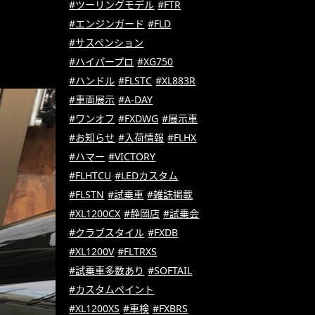
#ツーリングモデル
#FTR
#エンジンガード
#FLD
#サスペンション
#ハイパープロ
#XG750
#ハンドル
#FLSTC
#XL883R
#車両展示
#A-DAY
#ワンオフ
#FXDWG
#展示車
#お知らせ
#入荷情報
#FLHX
#ハマー
#VICTORY
#FLHTCU
#LEDカスタム
#FLSTN
#試乗車
#雑誌掲載
#XL1200CX
#静岡店
#試乗会
#クラブスタイル
#FXDB
#XL1200V
#FLTRXS
#試乗車多数あり
#SOFTAIL
#カスタムペイント
#XL1200XS
#車検
#FXBRS