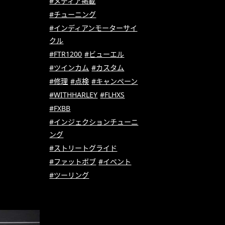
#メディア掲載
#チューニング
#インディアンモーターサイ
クル
#FTR1200
#ビューエル
#ツインカム
#カスタム
#修理
#点検
#キャンペーン
#WITHHARLEY
#FLHXS
#FXBB
#インジェクションチューニ
ング
#ストリートグライド
#ファットボブ
#イベント
#ツーリング