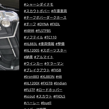
#シャーシダイナモ
#スカウトボバー
#在庫車両
#チーフボバーダークホース
#チーフ
#DYNA
#FXDL
#XB9R
#FLSTFBS
#ソフテイル
#TC110
#XL883L
#車両情報
#整備
#XL1200S
#スポーツスター
#納車
#アルマイト
#ウインカー
#ケラーマン
#ブレイクアウト
#FXSB
#Iron883
#XL883N
#48
#XL1200X
#FXSTB
#Indian
#FLSTF
#ロードホッパー
#scout
#スカウト
#FXDLS
#ハーレー
#buell