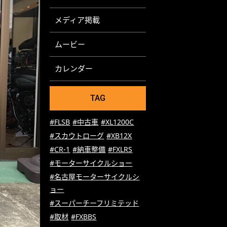
メディア掲載
ムービー
カレンダー
TAG
#FLSB
#中古車
#XL1200C
#スカウトローグ
#XB12X
#CR-1
#納車整備
#FXLRS
#モーターサイクルショー
#名古屋モーターサイクルシ
ョー
#スーパーチーフリミテッド
#取材
#FXBBS