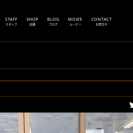
STAFF
SHOP
BLOG
MOVIE
CONTACT
スタッフ
店舗
ブログ
ムービー
お問合せ
MOTOR CYCLE
TU
SALES
Cの仕事
新車・中古車販売
DYNO MACHINE
OT
TRUCK
BU
ツ販売
ダイノマシントラック