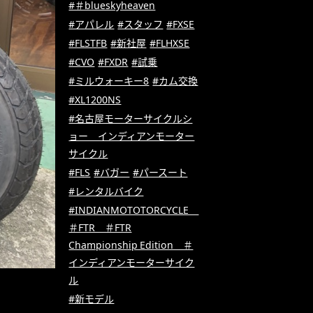
#＃blueskyheaven
#アパレル
#スタッフ
#FXSE
#FLSTFB
#新社屋
#FLHXSE
#CVO
#FXDR
#試乗
#ミルウォーキー8
#カム交換
#XL1200NS
#名古屋モーターサイクルシ
ョー インディアンモーター
サイクル
#FLS
#バガー
#パースート
#レンタルバイク
#INDIANMOTOTORCYCLE
＃FTR ＃FTR
Championship Edition ＃
インディアンモーターサイク
ル
#新モデル