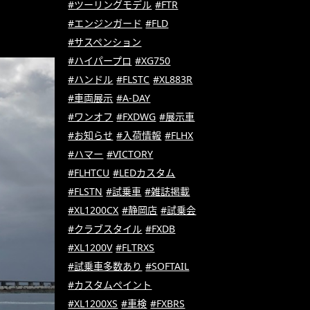
#ツーリングモデル
#FTR
#エンジンガード
#FLD
#サスペンション
#ハイパープロ
#XG750
#ハンドル
#FLSTC
#XL883R
#車両展示
#A-DAY
#ワンオフ
#FXDWG
#展示車
#お知らせ
#入荷情報
#FLHX
#ハマー
#VICTORY
#FLHTCU
#LEDカスタム
#FLSTN
#試乗車
#雑誌掲載
#XL1200CX
#静岡店
#試乗会
#クラブスタイル
#FXDB
#XL1200V
#FLTRXS
#試乗車多数あり
#SOFTAIL
#カスタムペイント
#XL1200XS
#車検
#FXBRS