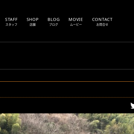
STAFF
SHOP
BLOG
MOVIE
CONTACT
スタッフ
店舗
ブログ
ムービー
お問合せ
MOTOR CYCLE
TU
SALES
Cの仕事
新車・中古車販売
DYNO MACHINE
OT
TRUCK
BU
ツ販売
ダイノマシントラック