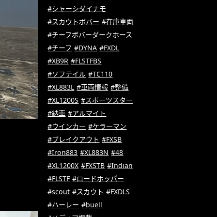
#シャーシダイナモ
#スカウトボバー
#在庫車両
#チーフボバーダークホース
#チーフ
#DYNA
#FXDL
#XB9R
#FLSTFBS
#ソフテイル
#TC110
#XL883L
#車両情報
#整備
#XL1200S
#スポーツスター
#納車
#アルマイト
#ウインカー
#ケラーマン
#ブレイクアウト
#FXSB
#Iron883
#XL883N
#48
#XL1200X
#FXSTB
#Indian
#FLSTF
#ロードホッパー
#scout
#スカウト
#FXDLS
#ハーレー
#buell