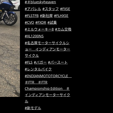
#＃blueskyheaven
#アパレル
#スタッフ
#FXSE
#FLSTFB
#新社屋
#FLHXSE
#CVO
#FXDR
#試乗
#ミルウォーキー8
#カム交換
#XL1200NS
#名古屋モーターサイクルシ
ョー インディアンモーター
サイクル
#FLS
#バガー
#パースート
#レンタルバイク
#INDIANMOTOTORCYCLE
＃FTR ＃FTR
Championship Edition ＃
インディアンモーターサイク
ル
#新モデル