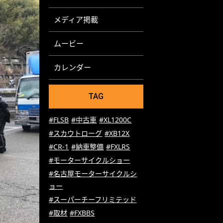
メディア掲載
ムービー
カレンダー
TAG
#FLSB
#中古車
#XL1200C
#スカウトローグ
#XB12X
#CR-1
#納車整備
#FXLRS
#モーターサイクルショー
#名古屋モーターサイクルシ
ョー
#スーパーチーフリミテッド
#取材
#FXBBS