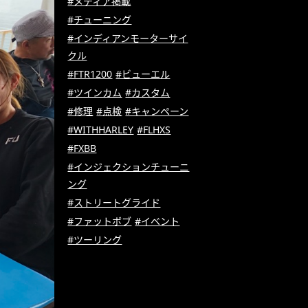
#メディア掲載
#チューニング
#インディアンモーターサイ
クル
#FTR1200
#ビューエル
#ツインカム
#カスタム
#修理
#点検
#キャンペーン
#WITHHARLEY
#FLHXS
#FXBB
#インジェクションチューニ
ング
#ストリートグライド
#ファットボブ
#イベント
#ツーリング