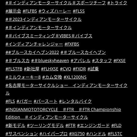
#＃インディアンモーターサイクル＃スポーツチーフ
#トライク
#展示会
#FLFBS
#ウィズハーレー
#FLSS
#＃2023インディアンモーターサイクル
#＃インディアンモーターサイクル
#＃バイブスミーティング＃VIBES＃バイブス
#インディアンチャレンジャー
#FXFBS
##ブルースカイヘブン2022
#＃ブルースカイヘブン
#＃ブルスカ
#＃blueskyheaven
#アパレル
#スタッフ
#FXSE
#FLSTFB
#新社屋
#FLHXSE
#CVO
#FXDR
#試乗
#ミルウォーキー8
#カム交換
#XL1200NS
#名古屋モーターサイクルショー インディアンモーターサイク
ル
#FLS
#バガー
#パースート
#レンタルバイク
#INDIANMOTOTORCYCLE ＃FTR ＃FTR Championship
Edition ＃インディアンモーターサイクル
#新モデル
#ツーリングモデル
#FTR
#エンジンガード
#FLD
#サスペンション
#ハイパープロ
#XG750
#ハンドル
#FLSTC