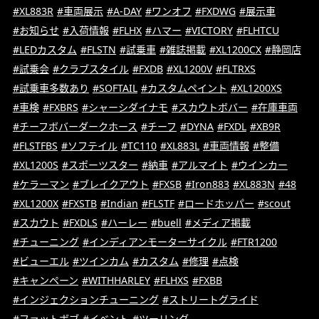
#XL883R
#車両展示
#A-DAY
#ワンオフ
#FXDWG
#展示車
#お知らせ
#入荷情報
#FLHX
#ハマー
#VICTORY
#FLHTCU
#LEDカスタム
#FLSTN
#試乗車
#雑誌掲載
#XL1200CX
#静岡店
#試乗会
#クラブスタイル
#FXDB
#XL1200V
#FLTRXS
#試乗車多数あり
#SOFTAIL
#カスタムペイント
#XL1200XS
#車検
#FXBRS
#シャーシダイナモ
#スカウトボバー
#在庫車両
#チーフボバーダークホース
#チーフ
#DYNA
#FXDL
#XB9R
#FLSTFBS
#ソフテイル
#TC110
#XL883L
#車両情報
#整備
#XL1200S
#スポーツスター
#納車
#アルマイト
#ウインカー
#ケラーマン
#ブレイクアウト
#FXSB
#Iron883
#XL883N
#48
#XL1200X
#FXSTB
#Indian
#FLSTF
#ロードホッパー
#scout
#スカウト
#FXDLS
#ハーレー
#buell
#メディア掲載
#チューニング
#インディアンモーターサイクル
#FTR1200
#ビューエル
#ツインカム
#カスタム
#修理
#点検
#キャンペーン
#WITHHARLEY
#FLHXS
#FXBB
#インジェクションチューニング
#ストリートグライド
#ファットボブ
#イベント
#ツーリング