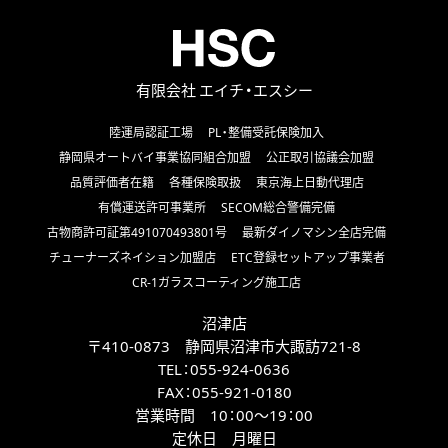
有限会社 エイチ・エスシー
陸運局認証工場
PL・整備受託保険加入
静岡県オートバイ事業協同組合加盟
公正取引協議会加盟
品質評価者在籍
各種保険取扱
東京海上日動代理店
有償運送許可事業所
SECOM総合警備完備
古物商許可証第491070493801号
最新ダイノマシン全店完備
チューナーズネイション加盟店
ETC登録セットアップ事業者
CR-1ガラスコーティング施工店
沼津店
〒410-0873 静岡県沼津市大諏訪721-8
TEL：
055-924-0636
FAX：
055-921-0180
営業時間 10：00～19：00
定休日 月曜日