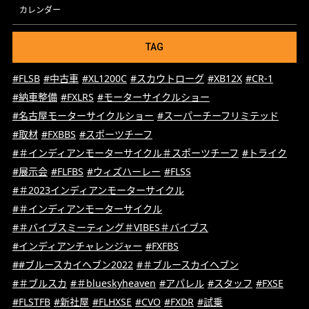
カレンダー
TAG
#FLSB
#中古車
#XL1200C
#スカウトローグ
#XB12X
#CR-1
#納車整備
#FXLRS
#モーターサイクルショー
#名古屋モーターサイクルショー
#スーパーチーフリミテッド
#取材
#FXBBS
#スポーツチーフ
#＃インディアンモーターサイクル＃スポーツチーフ
#トライク
#展示会
#FLFBS
#ウィズハーレー
#FLSS
#＃2023インディアンモーターサイクル
#＃インディアンモーターサイクル
#＃バイブスミーティング＃VIBES＃バイブス
#インディアンチャレンジャー
#FXFBS
##ブルースカイヘブン2022
#＃ブルースカイヘブン
#＃ブルスカ
#＃blueskyheaven
#アパレル
#スタッフ
#FXSE
#FLSTFB
#新社屋
#FLHXSE
#CVO
#FXDR
#試乗