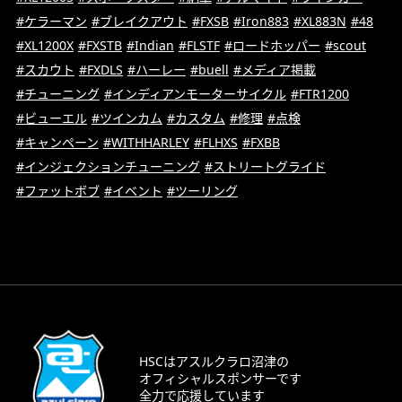
#ケラーマン
#ブレイクアウト
#FXSB
#Iron883
#XL883N
#48
#XL1200X
#FXSTB
#Indian
#FLSTF
#ロードホッパー
#scout
#スカウト
#FXDLS
#ハーレー
#buell
#メディア掲載
#チューニング
#インディアンモーターサイクル
#FTR1200
#ビューエル
#ツインカム
#カスタム
#修理
#点検
#キャンペーン
#WITHHARLEY
#FLHXS
#FXBB
#インジェクションチューニング
#ストリートグライド
#ファットボブ
#イベント
#ツーリング
HSCはアスルクラロ沼津の
オフィシャルスポンサーです
全力で応援しています