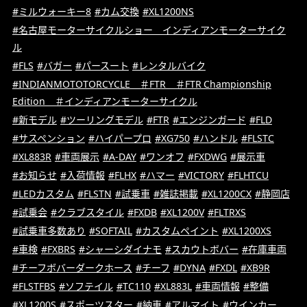
#ミルウォーキー8
#カム交換
#XL1200NS
#名古屋モーターサイクルショー インディアンモーターサイク
ル
#FLS
#バガー
#パースート
#レンタルバイク
#INDIANMOTOTORCYCLE ＃FTR ＃FTR Championship
Edition ＃インディアンモーターサイクル
#新モデル
#ツーリングモデル
#FTR
#エンジンガード
#FLD
#サスペンション
#ハイパープロ
#XG750
#ハンドル
#FLSTC
#XL883R
#車両展示
#A-DAY
#ワンオフ
#FXDWG
#展示車
#お知らせ
#入荷情報
#FLHX
#ハマー
#VICTORY
#FLHTCU
#LEDカスタム
#FLSTN
#試乗車
#雑誌掲載
#XL1200CX
#静岡店
#試乗会
#クラブスタイル
#FXDB
#XL1200V
#FLTRXS
#試乗車多数あり
#SOFTAIL
#カスタムペイント
#XL1200XS
#車検
#FXBRS
#シャーシダイナモ
#スカウトボバー
#在庫車両
#チーフボバーダークホース
#チーフ
#DYNA
#FXDL
#XB9R
#FLSTFBS
#ソフテイル
#TC110
#XL883L
#車両情報
#整備
#XL1200S
#スポーツスター
#納車
#アルマイト
#ウインカー