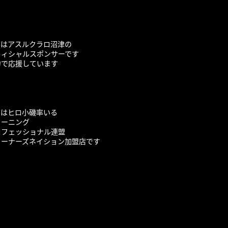
Cはアスルクラロ沼津の
フィシャルスポンサーです
力で応援しています
Cはヒロ小磯率いる
ューニング
ロフェッショナル連盟
ューナーズネイション加盟店です