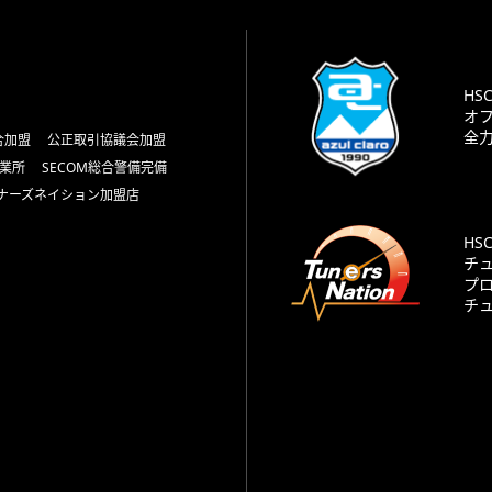
HS
オ
全
合加盟
公正取引協議会加盟
業所
SECOM総合警備完備
ナーズネイション加盟店
HS
チ
プ
チ