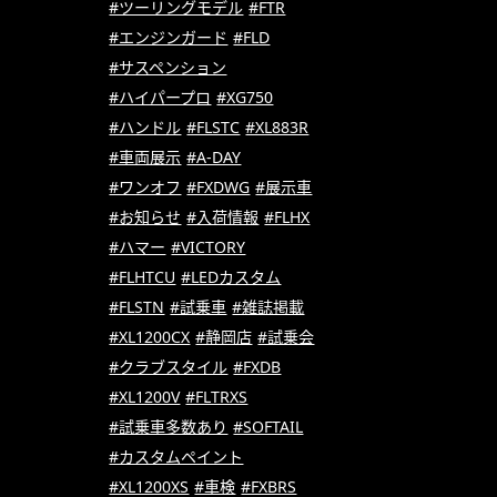
#ツーリングモデル
#FTR
#エンジンガード
#FLD
#サスペンション
#ハイパープロ
#XG750
#ハンドル
#FLSTC
#XL883R
#車両展示
#A-DAY
#ワンオフ
#FXDWG
#展示車
#お知らせ
#入荷情報
#FLHX
#ハマー
#VICTORY
#FLHTCU
#LEDカスタム
#FLSTN
#試乗車
#雑誌掲載
#XL1200CX
#静岡店
#試乗会
#クラブスタイル
#FXDB
#XL1200V
#FLTRXS
#試乗車多数あり
#SOFTAIL
#カスタムペイント
#XL1200XS
#車検
#FXBRS