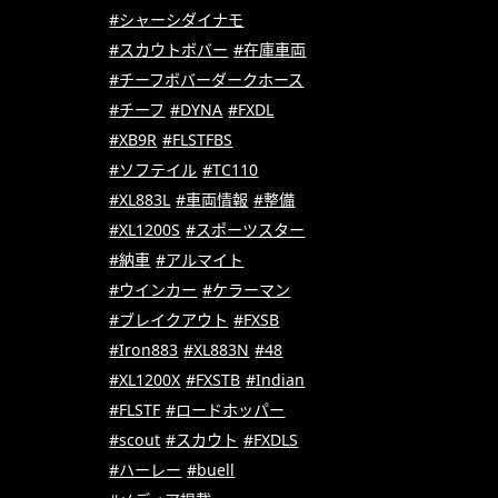
#シャーシダイナモ
#スカウトボバー
#在庫車両
#チーフボバーダークホース
#チーフ
#DYNA
#FXDL
#XB9R
#FLSTFBS
#ソフテイル
#TC110
#XL883L
#車両情報
#整備
#XL1200S
#スポーツスター
#納車
#アルマイト
#ウインカー
#ケラーマン
#ブレイクアウト
#FXSB
#Iron883
#XL883N
#48
#XL1200X
#FXSTB
#Indian
#FLSTF
#ロードホッパー
#scout
#スカウト
#FXDLS
#ハーレー
#buell