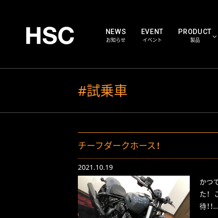
NEWS
EVENT
PRODUCT
お知らせ
イベント
製品
HSC WORKS
#試乗車
HS
PARTS
パー
チーフダークホース！
2021.10.19
かつ
た！
待！！..