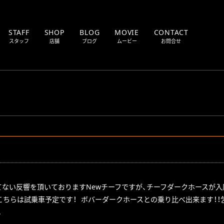
STAFF
SHOP
BLOG
MOVIE
CONTACT
スタッフ
店舗
ブログ
ムービー
お問合せ
MOTOR CYCLE
TU
SALES
Cの仕事
新車・中古車販売
DYNO MACHINE
OT
TRUCK
BU
ツ販売
ダイノマシントラック
てない反響を頂いておりますNewチーフですが、チーフダークホースが入
 こちらは試乗車予定です！ ボバーダークホースとの乗り比べ出来ます！！
.