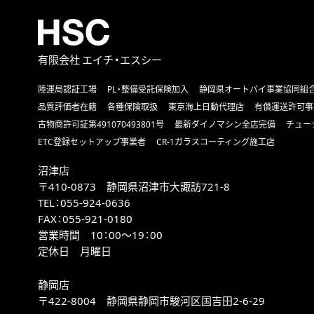
有限会社 エイチ・エスシー
陸運局認証工場
PL・整備受託保険加入
静岡県オートバイ事業協同組
品質評価者在籍
各種保険取扱
東京海上日動代理店
有償運送許可事
古物商許可証第491070493801号
最新ダイノマシン全店完備
チュー
ETC登録セットアップ事業者
CR-1ガラスコーティング施工店
沼津店
〒410-0873 静岡県沼津市大諏訪721-8
TEL：
055-924-0636
FAX：
055-921-0180
営業時間 10：00～19：00
定休日 月曜日
静岡店
〒422-8004 静岡県静岡市駿河区国吉田2-6-29