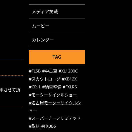
メディア掲載
ムービー
カレンダー
TAG
#FLSB
#中古車
#XL1200C
#スカウトローグ
#XB12X
#CR-1
#納車整備
#FXLRS
納車させて頂
#モーターサイクルショー
#名古屋モーターサイクルシ
ョー
#スーパーチーフリミテッド
#取材
#FXBBS