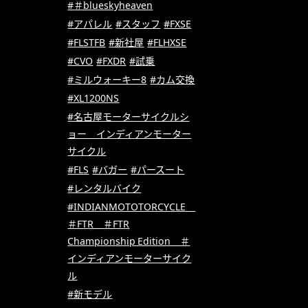
#＃blueskyheaven
#アパレル
#スタッフ
#FXSE
#FLSTFB
#新社屋
#FLHXSE
#CVO
#FXDR
#試乗
#ミルウォーキー8
#カム交換
#XL1200NS
#名古屋モーターサイクルシ
ョー インディアンモーター
サイクル
#FLS
#バガー
#パースート
#レンタルバイク
#INDIANMOTOTORCYCLE
＃FTR ＃FTR
Championship Edition ＃
インディアンモーターサイク
ル
#新モデル