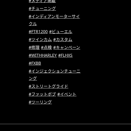
#メディア掲載
#チューニング
#インディアンモーターサイ
クル
#FTR1200
#ビューエル
#ツインカム
#カスタム
#修理
#点検
#キャンペーン
#WITHHARLEY
#FLHXS
#FXBB
#インジェクションチューニ
ング
#ストリートグライド
#ファットボブ
#イベント
#ツーリング