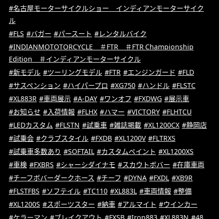
#名古屋モーターサイクルショー インディアンモーターサイク
ル
#FLS
#バガー
#パースート
#レンタルバイク
#INDIANMOTOTORCYCLE ＃FTR ＃FTR Championship
Edition ＃インディアンモーターサイクル
#新モデル
#ツーリングモデル
#FTR
#エンジンガード
#FLD
#サスペンション
#ハイパープロ
#XG750
#ハンドル
#FLSTC
#XL883R
#車両展示
#A-DAY
#ワンオフ
#FXDWG
#展示車
#お知らせ
#入荷情報
#FLHX
#ハマー
#VICTORY
#FLHTCU
#LEDカスタム
#FLSTN
#試乗車
#雑誌掲載
#XL1200CX
#静岡店
#試乗会
#クラブスタイル
#FXDB
#XL1200V
#FLTRXS
#試乗車多数あり
#SOFTAIL
#カスタムペイント
#XL1200XS
#車検
#FXBRS
#シャーシダイナモ
#スカウトボバー
#在庫車両
#チーフボバーダークホース
#チーフ
#DYNA
#FXDL
#XB9R
#FLSTFBS
#ソフテイル
#TC110
#XL883L
#車両情報
#整備
#XL1200S
#スポーツスター
#納車
#アルマイト
#ウインカー
#ケラーマン
#ブレイクアウト
#FXSB
#Iron883
#XL883N
#48