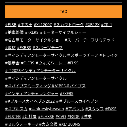
TAG
#FLSB
#中古車
#XL1200C
#スカウトローグ
#XB12X
#CR-1
#納車整備
#FXLRS
#モーターサイクルショー
#名古屋モーターサイクルショー
#スーパーチーフリミテッド
#取材
#FXBBS
#スポーツチーフ
#＃インディアンモーターサイクル＃スポーツチーフ
#トライク
#展示会
#FLFBS
#ウィズハーレー
#FLSS
#＃2023インディアンモーターサイクル
#＃インディアンモーターサイクル
#＃バイブスミーティング＃VIBES＃バイブス
#インディアンチャレンジャー
#FXFBS
##ブルースカイヘブン2022
#＃ブルースカイヘブン
#＃ブルスカ
#＃blueskyheaven
#アパレル
#スタッフ
#FXSE
#FLSTFB
#新社屋
#FLHXSE
#CVO
#FXDR
#試乗
#ミルウォーキー8
#カム交換
#XL1200NS