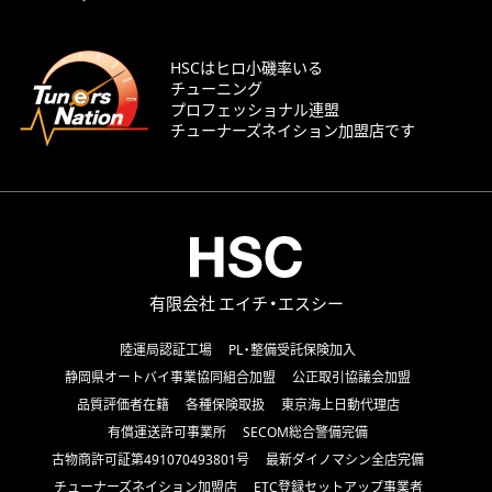
HSCはヒロ小磯率いる
チューニング
プロフェッショナル連盟
チューナーズネイション加盟店です
有限会社 エイチ・エスシー
陸運局認証工場
PL・整備受託保険加入
静岡県オートバイ事業協同組合加盟
公正取引協議会加盟
品質評価者在籍
各種保険取扱
東京海上日動代理店
有償運送許可事業所
SECOM総合警備完備
古物商許可証第491070493801号
最新ダイノマシン全店完備
チューナーズネイション加盟店
ETC登録セットアップ事業者