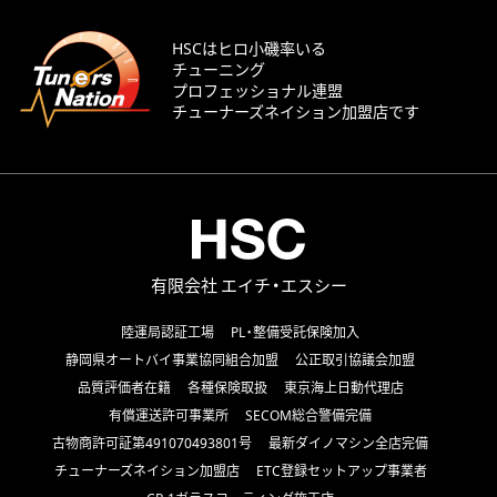
HSCはヒロ小磯率いる
チューニング
プロフェッショナル連盟
チューナーズネイション加盟店です
有限会社 エイチ・エスシー
陸運局認証工場
PL・整備受託保険加入
静岡県オートバイ事業協同組合加盟
公正取引協議会加盟
品質評価者在籍
各種保険取扱
東京海上日動代理店
有償運送許可事業所
SECOM総合警備完備
古物商許可証第491070493801号
最新ダイノマシン全店完備
チューナーズネイション加盟店
ETC登録セットアップ事業者