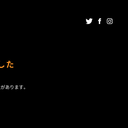
NING
チューニング
した
HER
SINESS
その他
性があります。