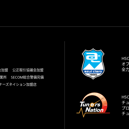
HS
オ
全
合加盟
公正取引協議会加盟
業所
SECOM総合警備完備
ナーズネイション加盟店
HS
チ
プ
チ