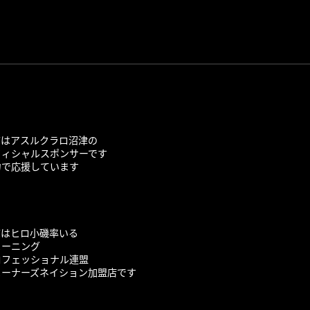
Cはアスルクラロ沼津の
フィシャルスポンサーです
力で応援しています
Cはヒロ小磯率いる
ューニング
ロフェッショナル連盟
ューナーズネイション加盟店です