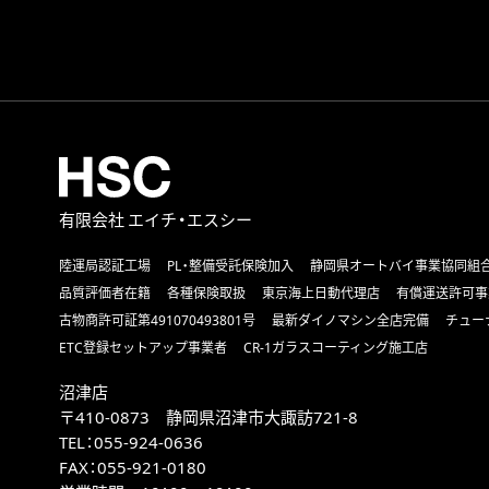
有限会社 エイチ・エスシー
陸運局認証工場
PL・整備受託保険加入
静岡県オートバイ事業協同組
品質評価者在籍
各種保険取扱
東京海上日動代理店
有償運送許可事
古物商許可証第491070493801号
最新ダイノマシン全店完備
チュー
ETC登録セットアップ事業者
CR-1ガラスコーティング施工店
沼津店
〒410-0873 静岡県沼津市大諏訪721-8
TEL：
055-924-0636
FAX：
055-921-0180