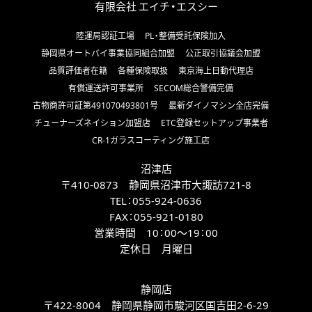
有限会社 エイチ・エスシー
陸運局認証工場
PL・整備受託保険加入
静岡県オートバイ事業協同組合加盟
公正取引協議会加盟
品質評価者在籍
各種保険取扱
東京海上日動代理店
有償運送許可事業所
SECOM総合警備完備
古物商許可証第491070493801号
最新ダイノマシン全店完備
チューナーズネイション加盟店
ETC登録セットアップ事業者
CR-1ガラスコーティング施工店
沼津店
〒410-0873 静岡県沼津市大諏訪721-8
TEL：
055-924-0636
FAX：
055-921-0180
営業時間 10：00～19：00
定休日 月曜日
静岡店
〒422-8004 静岡県静岡市駿河区国吉田2-6-29