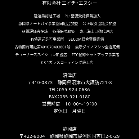
有限会社 エイチ・エスシー
陸運局認証工場
PL・整備受託保険加入
静岡県オートバイ事業協同組合加盟
公正取引協議会加盟
品質評価者在籍
各種保険取扱
東京海上日動代理店
有償運送許可事業所
SECOM総合警備完備
古物商許可証第491070493801号
最新ダイノマシン全店完備
チューナーズネイション加盟店
ETC登録セットアップ事業者
CR-1ガラスコーティング施工店
沼津店
〒410-0873 静岡県沼津市大諏訪721-8
TEL：
055-924-0636
FAX：
055-921-0180
営業時間 10：00～19：00
定休日 月曜日
静岡店
〒422-8004 静岡県静岡市駿河区国吉田2-6-29