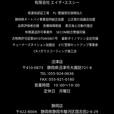
有限会社 エイチ・エスシー
陸運局認証工場
PL・整備受託保険加入
静岡県オートバイ事業協同組合加盟
公正取引協議会加盟
品質評価者在籍
各種保険取扱
東京海上日動代理店
有償運送許可事業所
SECOM総合警備完備
古物商許可証第491070493801号
最新ダイノマシン全店完備
チューナーズネイション加盟店
ETC登録セットアップ事業者
CR-1ガラスコーティング施工店
沼津店
〒410-0873 静岡県沼津市大諏訪721-8
TEL：
055-924-0636
FAX：
055-921-0180
営業時間 10：00～19：00
定休日 月曜日
静岡店
〒422-8004 静岡県静岡市駿河区国吉田2-6-29